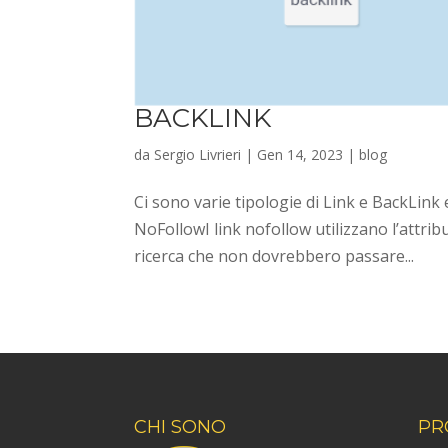
BACKLINK
da
Sergio Livrieri
|
Gen 14, 2023
|
blog
Ci sono varie tipologie di Link e BackLink
NoFollowI link nofollow utilizzano l’attrib
ricerca che non dovrebbero passare...
CHI SONO
PR