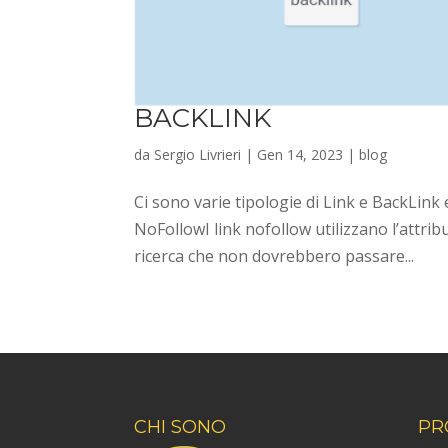
BACKLINK
da
Sergio Livrieri
|
Gen 14, 2023
|
blog
Ci sono varie tipologie di Link e BackLink
NoFollowI link nofollow utilizzano l’attrib
ricerca che non dovrebbero passare...
CHI SONO
PR