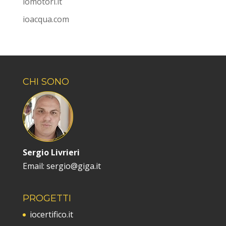
iomotori.it
ioacqua.com
CHI SONO
Sergio Livrieri
Email: sergio@giga.it
PROGETTI
iocertifico.it