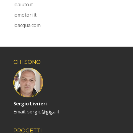
ioaiuto.it
iomotori.it
ioacqua.com
CHI SONO
Sergio Livrieri
Email: sergio@giga.it
PROGETTI